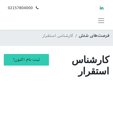
02157804000
فرصت‌های شغلی
کارشناس استقرار
کارشناس
ثبت نام اکنون!
استقرار
به عنوان کارشناس استقرار، شما مسئولیت برقراری ارتباط
سازنده با ذینفعان کلیدی از سوی مشتریان را خواهید
داشت تا بتوانید طی فرایندی مشخص در قالب جلسات