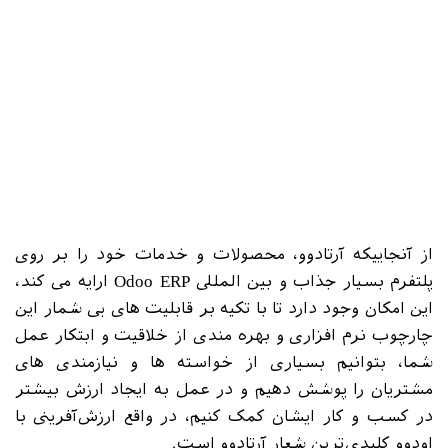
مدون و انجام مصاحبه های مختلف، نیازمندی های ایشان را
شناسایی کرده و در کنار تحلیل و مستندسازی، آن را به
روش مطلوبی ارایه دهید. در ادامه با انجام فعالیت هایی
مانند نگاشت نیازمندی های مشتریان بر قابلیت های
سیستم یکپارچه، پیکره بندی و اجرای تنظیمات لایه
راهبری، اعطای آموزش های کاربری در قالب کارگاه های
آموزشی و شناسایی نقاط قابل بهبود در راه اندازی موفق
سیستم برای ایشان مشارکت ویژه خواهید داشت.
از آنجاییکه آرتادوو، محصولات و خدمات خود را بر روی
Odoo ERP
پلتفرم بسیار جذاب و بین المللی
ارایه می کند،
این امکان وجود دارد تا با تکیه بر قابلیت های بی شمار این
چارچوب نرم افزاری و بهره مندی از خلاقیت و ابتکار عمل
شما، بتوانیم بسیاری از خواسته ها و نیازمندی های
مشتریان را پوشش دهیم و در عمل به ایجاد ارزش بیشتر
در کسب و کار ایشان کمک کنیم، در واقع ارزش‌آفرینی با
اودوو کلیدی‌ترین شعار آرتادوو است.