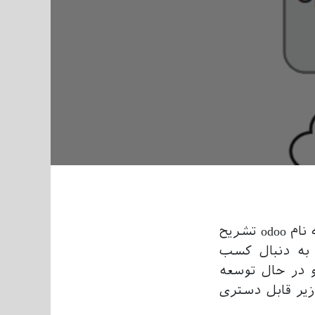
در این ویدیو معماری نرم افزاری قویترین و بهترین نرم افزار erp متن باز به نام odoo تشریح
 به دنبال کسب
حصول odoo به عنوان یک erp محبوب و در حال توسعه
زیر قابل دستری