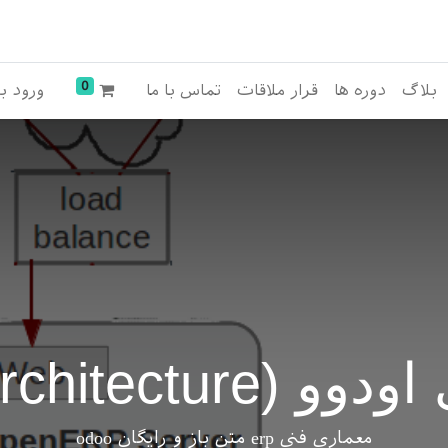
0
بلاگ
دوره ها
قرار ملاقات
تماس با ما
ورود ب
odoo ERP archi)
معماری فنی erp متن باز و رایگان odoo