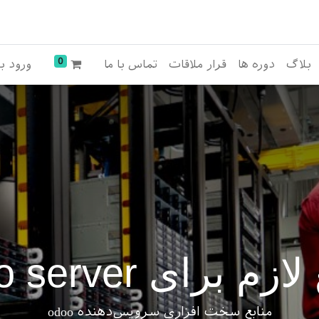
0
بلاگ
دوره ها
قرار ملاقات
تماس با ما
ورود ب
زم برای odoo server
منابع سخت افزاری سرویس‌دهنده odoo