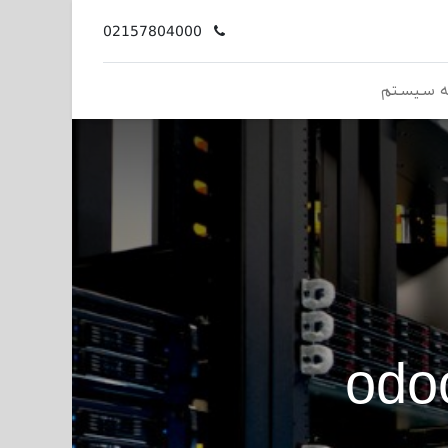
02157804000
ه سیستم